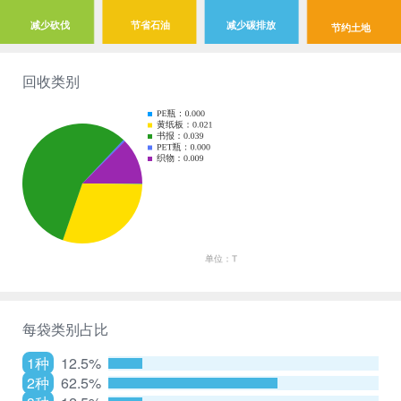
减少砍伐
节省石油
减少碳排放
节约土地
回收类别
每袋类别占比
1种
12.5%
2种
62.5%