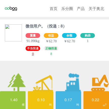
首页
乐分圈
产品
关于奥北
微信用户。（投递：8）
重量
收益
余额
购袋
91.090kg
1
￥62.70
￥62.70
不当投递
正确投递
0
8
1.40
0.10
0.17
0.22
棵
吨
吨
3
m