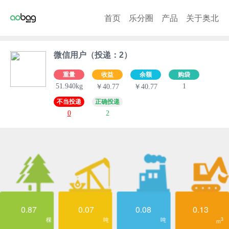
首页
乐分圈
产品
关于奥北
微信用户（投递：2）
重量
收益
余额
购袋
51.940kg
1
￥40.77
￥40.77
不当投递
正确投递
0
2
0.87
0.07
0.08
0.13
棵
吨
吨
3
m