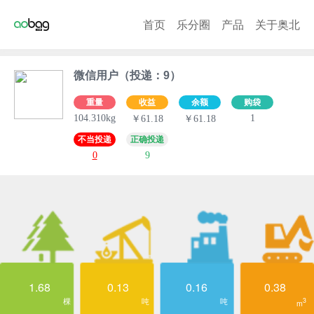
首页
乐分圈
产品
关于奥北
微信用户（投递：9）
重量
收益
余额
购袋
104.310kg
1
￥61.18
￥61.18
不当投递
正确投递
0
9
1.68
0.13
0.16
0.38
棵
吨
吨
3
m