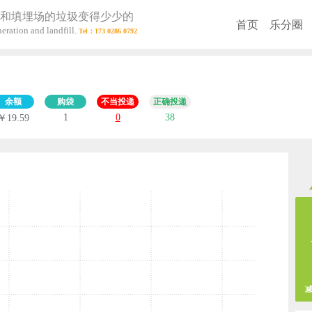
和填埋场的垃圾变得少少的
首页
乐分圈
eration and landfill.
余额
购袋
不当投递
正确投递
1
0
38
￥19.59