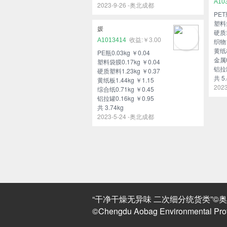
A10
2023-9-26 -奥北成都
PET
塑料袋
媛
硬质塑
A1013414
￥3.00
织物1
黄纸板
PE瓶0.03kg ￥0.04
金属0
塑料袋膜0.17kg ￥0.04
铝拉罐
硬质塑料1.23kg ￥0.37
共 5.
黄纸板1.44kg ￥1.15
202
综合纸0.71kg ￥0.45
铝拉罐0.16kg ￥0.95
共 3.74kg
2023-5-24 -奥北成都
“干净干燥无异味 二次细分统货类”©奥北环
©Chengdu Aobag Environmental Prote