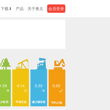
下载⬇
产品
关于奥北
会员登录
1.09
0.14
0.33
0.53
棵
吨
吨
3
m
减少砍伐
节省石油
减少碳排放
节约土地