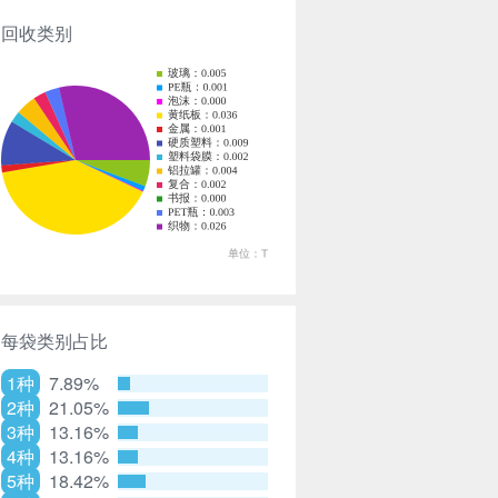
回收类别
每袋类别占比
1种
7.89%
2种
21.05%
3种
13.16%
4种
13.16%
5种
18.42%