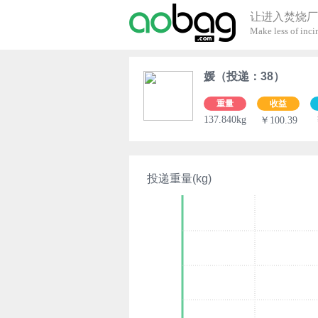
让进入焚烧厂
Make less of incin
媛（投递：38）
重量
收益
137.840kg
￥100.39
投递重量(kg)