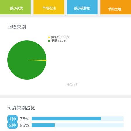
减少砍伐
节省石油
减少碳排放
节约土地
回收类别
每袋类别占比
1种
75%
2种
25%