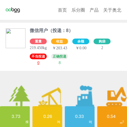
首页
乐分圈
产品
关于奥北
微信用户（投递：8）
重量
收益
余额
购袋
219.450kg
2
￥203.43
￥0.00
不当投递
正确投递
0
8
3.73
0.26
0.33
0.54
棵
吨
吨
3
m