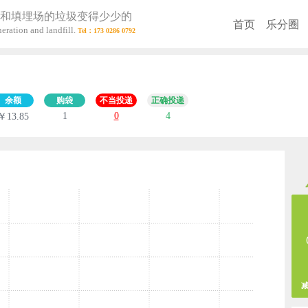
和填埋场的垃圾变得少少的
首页
乐分圈
eration and landfill.
余额
购袋
不当投递
正确投递
1
0
4
￥13.85