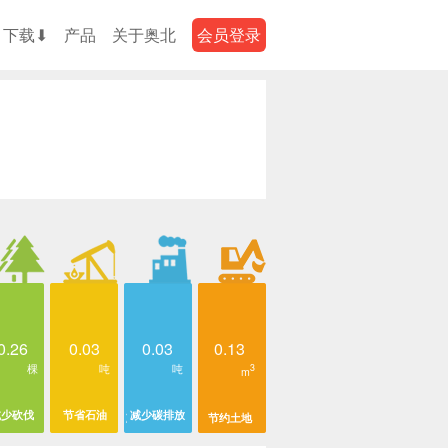
下载⬇
产品
关于奥北
会员登录
0.26
0.03
0.03
0.13
棵
吨
吨
3
m
减少砍伐
节省石油
减少碳排放
节约土地