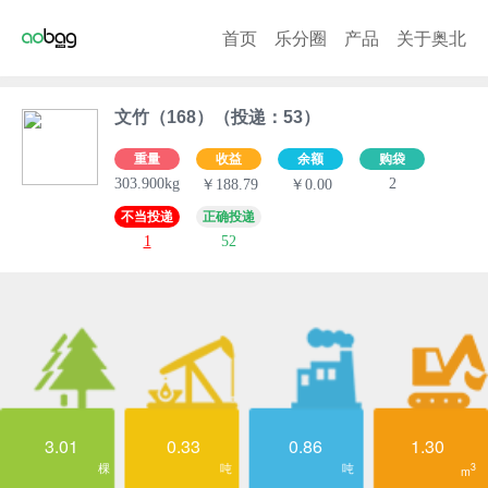
首页
乐分圈
产品
关于奥北
文竹（168）（投递：53）
重量
收益
余额
购袋
303.900kg
2
￥188.79
￥0.00
不当投递
正确投递
1
52
3.01
0.33
0.86
1.30
棵
吨
吨
3
m