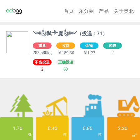
首页
乐分圈
产品
关于奥北
༺༃弑༒魔༃༻（投递：71）
重量
收益
余额
购袋
282.580kg
2
￥189.36
￥1.23
不当投递
正确投递
2
69
1.70
0.43
0.85
2.20
棵
吨
吨
3
m