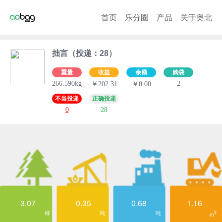
首页
乐分圈
产品
关于奥北
拙言（投递：28）
重量
收益
余额
购袋
266.590kg
2
￥202.31
￥0.00
不当投递
正确投递
0
28
3.07
0.35
0.68
1.16
棵
吨
吨
3
m