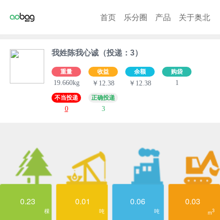
首页
乐分圈
产品
关于奥北
我姓陈我心诚（投递：3）
重量
收益
余额
购袋
19.660kg
1
￥12.38
￥12.38
不当投递
正确投递
0
3
0.23
0.01
0.06
0.03
棵
吨
吨
3
m