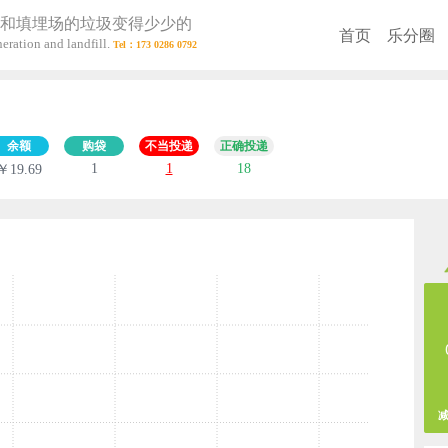
和填埋场的垃圾变得少少的
首页
乐分圈
eration and landfill.
余额
购袋
不当投递
正确投递
1
1
18
￥19.69