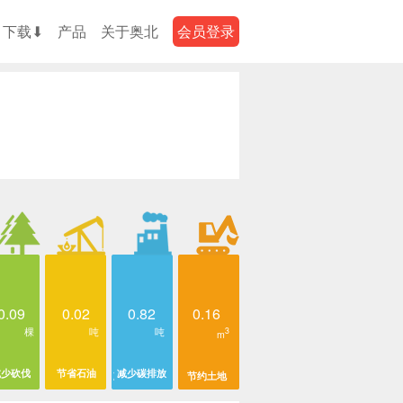
下载⬇
产品
关于奥北
会员登录
0.09
0.02
0.82
0.16
棵
吨
吨
3
m
减少砍伐
节省石油
减少碳排放
节约土地