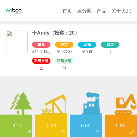
首页
乐分圈
产品
关于奥北
于Andy（投递：20）
重量
收益
余额
购袋
244.410kg
1
￥233.88
￥0.00
不当投递
正确投递
6
14
3.14
0.30
0.50
1.18
棵
吨
吨
3
m