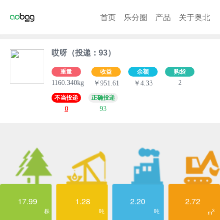
首页
乐分圈
产品
关于奥北
哎呀（投递：93）
重量
收益
余额
购袋
1160.340kg
2
￥951.61
￥4.33
不当投递
正确投递
0
93
17.99
1.28
2.20
2.72
棵
吨
吨
3
m