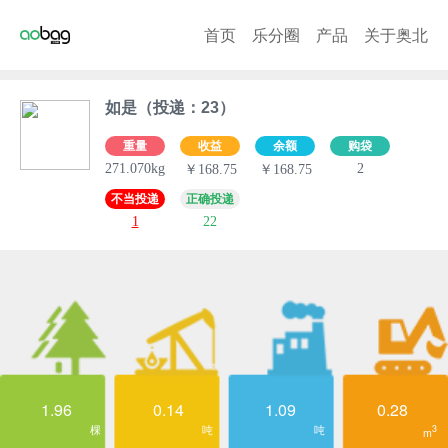
首页
乐分圈
产品
关于奥北
如是（投递：23）
重量
收益
余额
购袋
271.070kg
2
￥168.75
￥168.75
不当投递
正确投递
1
22
1.96
0.14
1.09
0.28
棵
吨
吨
3
m