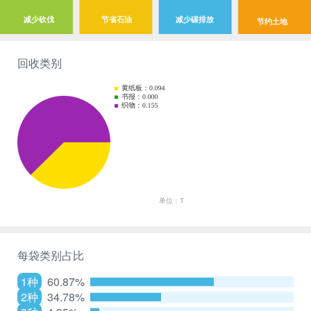
减少砍伐
节省石油
减少碳排放
节约土地
回收类别
每袋类别占比
1种
60.87%
2种
34.78%