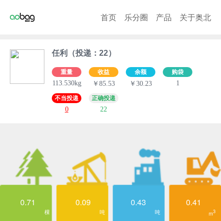
首页
乐分圈
产品
关于奥北
任利（投递：22）
重量
收益
余额
购袋
113.530kg
1
￥85.53
￥30.23
不当投递
正确投递
0
22
0.71
0.09
0.43
0.41
棵
吨
吨
3
m