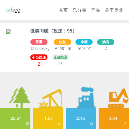
首页
乐分圈
产品
关于奥北
微笑向暖（投递：95）
重量
收益
余额
购袋
1375.090kg
2
￥1281.10
￥26.97
不当投递
正确投递
2
93
22.94
1.67
2.16
3.64
棵
吨
吨
3
m