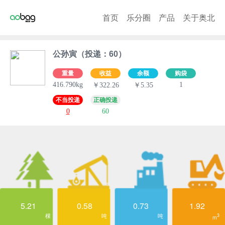
首页
乐分圈
产品
关于奥北
公孙寅（投递：60）
重量
收益
余额
购袋
416.790kg
1
￥322.26
￥5.35
不当投递
正确投递
0
60
5.21
0.58
0.73
1.92
棵
吨
吨
3
m