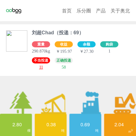
首页
乐分圈
产品
关于奥北
刘超Chad（投递：69）
重量
收益
余额
购袋
290.870kg
1
￥195.97
￥27.30
不当投递
正确投递
11
58
2.80
0.38
0.69
2.04
棵
吨
吨
3
m