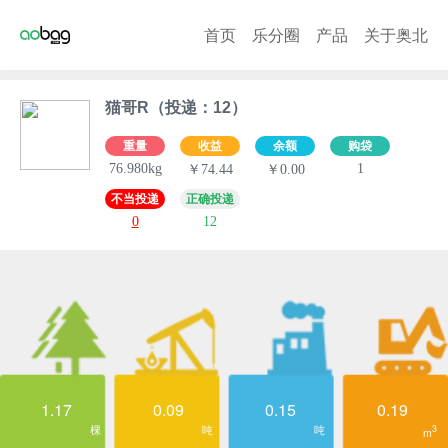
首页
乐分圈
产品
关于奥北
猫哥R（投递：12）
重量
收益
余额
购袋
76.980kg
1
￥74.44
￥0.00
不当投递
正确投递
0
12
1.17
0.09
0.15
0.19
棵
吨
吨
3
m