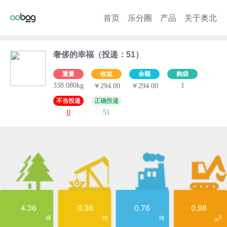
首页
乐分圈
产品
关于奥北
奢侈的幸福（投递：51）
重量
收益
余额
购袋
338.080kg
1
￥294.00
￥294.00
不当投递
正确投递
0
51
4.36
0.36
0.76
0.98
棵
吨
吨
3
m