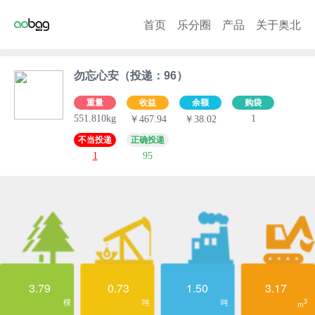
首页
乐分圈
产品
关于奥北
勿忘心安（投递：96）
重量
收益
余额
购袋
551.810kg
1
￥467.94
￥38.02
不当投递
正确投递
1
95
3.79
0.73
1.50
3.17
棵
吨
吨
3
m