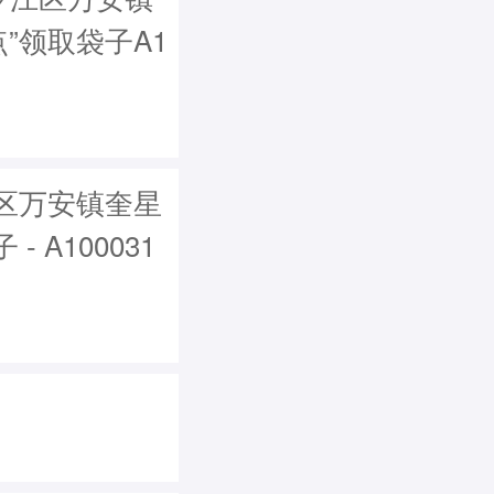
”领取袋子A1
区万安镇奎星
A100031