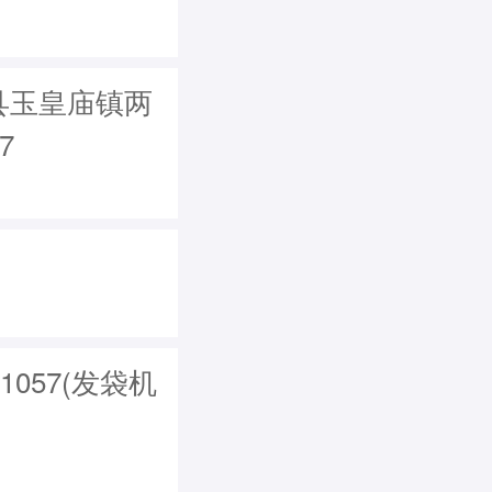
县玉皇庙镇两
7
1057(发袋机