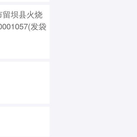
市留坝县火烧
01057(发袋