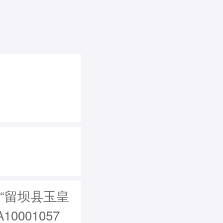
“留坝县玉皇
001057