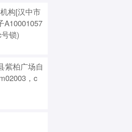
从机构[汉中市
0001057
c号锁)
县紫柏广场自
m02003，c