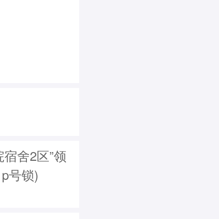
宿舍2区”领
，p号锁)