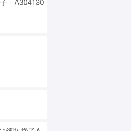
 A304130
区”领取袋子A