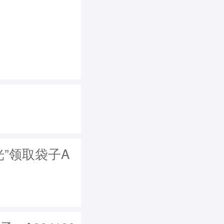
光”领取袋子A