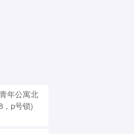
 青年公寓北
98，p号锁)