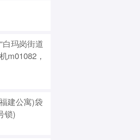
“白玛岗街道
机m01082，
福建公寓)袋
e号锁)