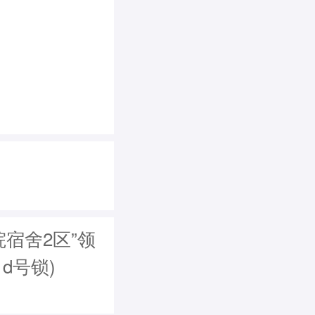
宿舍2区”领
，d号锁)