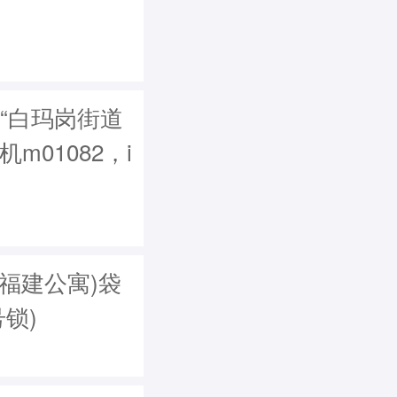
“白玛岗街道
机m01082，i
福建公寓)袋
号锁)