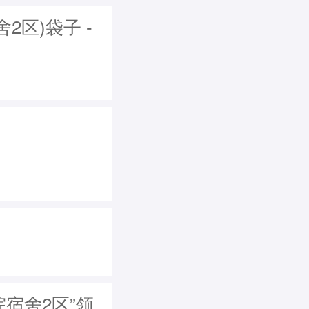
区)袋子 -
)
宿舍2区”领