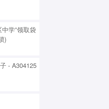
区中学”领取袋
锁)
 A304125