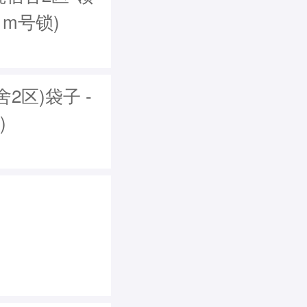
，m号锁)
区)袋子 -
)