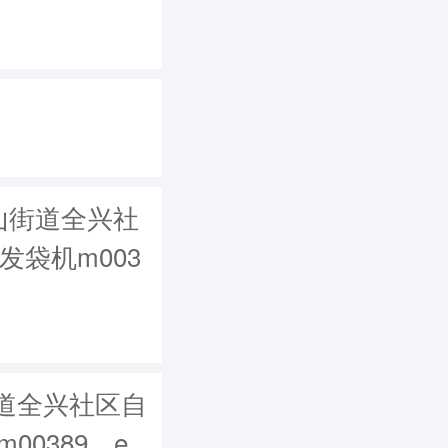
山街道全兴社
(发袋机m003
道全兴社区自
m00389，e