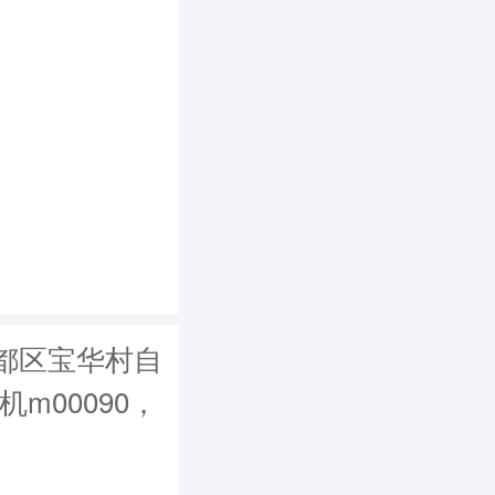
郫都区宝华村自
机m00090，