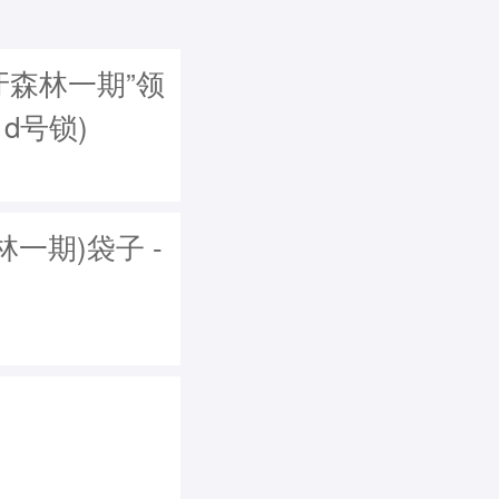
牙森林一期”领
，d号锁)
一期)袋子 -
)