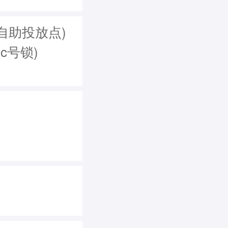
自助投放点)
，c号锁)