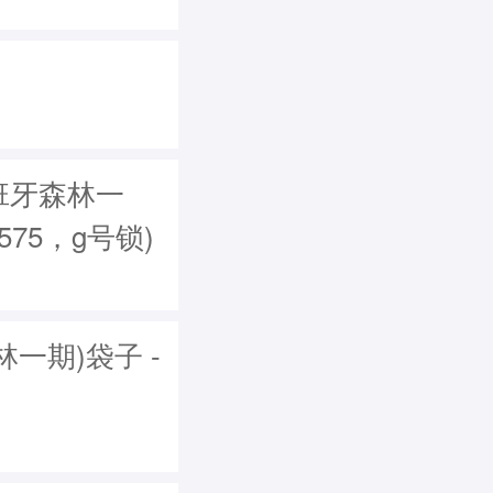
班牙森林一
575，g号锁)
一期)袋子 -
)