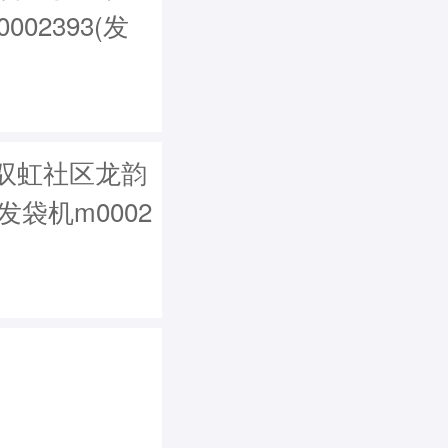
02393(发
驭虹社区龙韵
(发袋机m0002