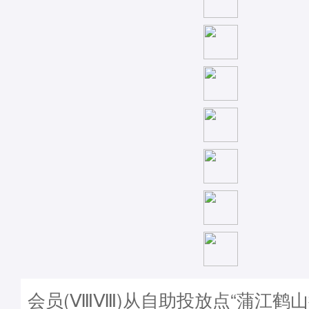
会员(ⅧⅧ)从自助投放点“蒲江鹤