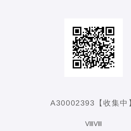
A30002393【收集中
ⅧⅧ