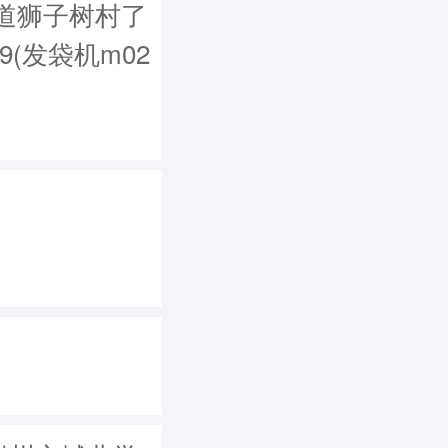
道狮子树村了
59(发袋机m02