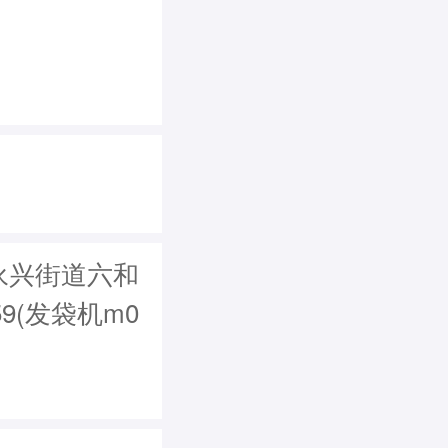
永兴街道六和
9(发袋机m0