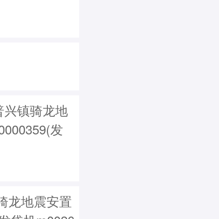
普兴镇骑龙地
00359(发
骑龙地震安置