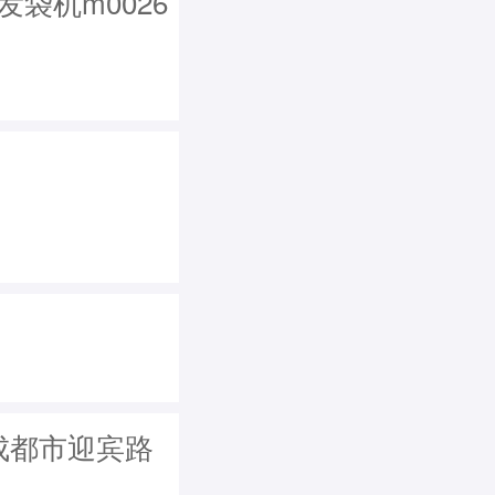
(发袋机m0026
从成都市迎宾路