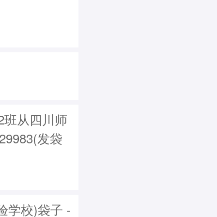
级2班从四川师
9983(发袋
学校)袋子 -