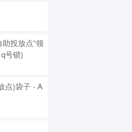
自助投放点”领
，q号锁)
)袋子 - A