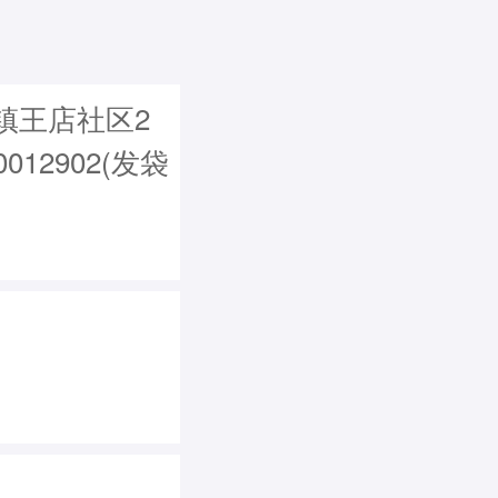
镇王店社区2
12902(发袋