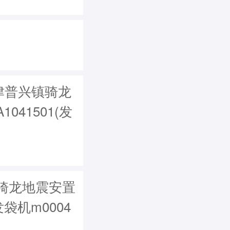
津普兴镇骑龙
41501(发
骑龙地震安置
发袋机m0004