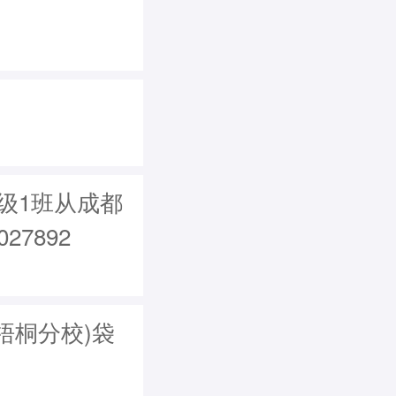
2级1班从成都
7892
梧桐分校)袋