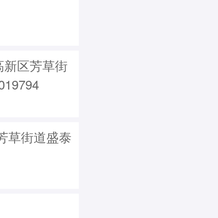
高新区芳草街
9794
芳草街道盛泰