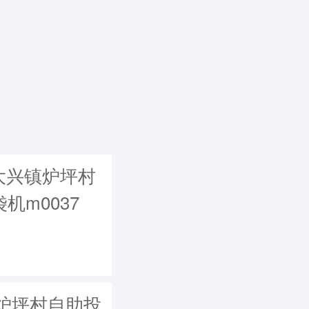
大兴镇炉坪村
机m0037
炉坪村自助投