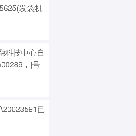
625(发袋机
融科技中心自
00289，j号
0023591已