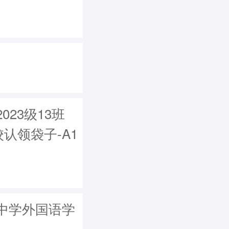
23级13班
认领袋子-A1
中学外国语学