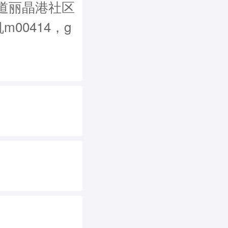
道丽晶港社区
m00414，g