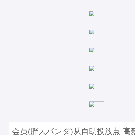
会员(胖大パンダ)从自助投放点“高