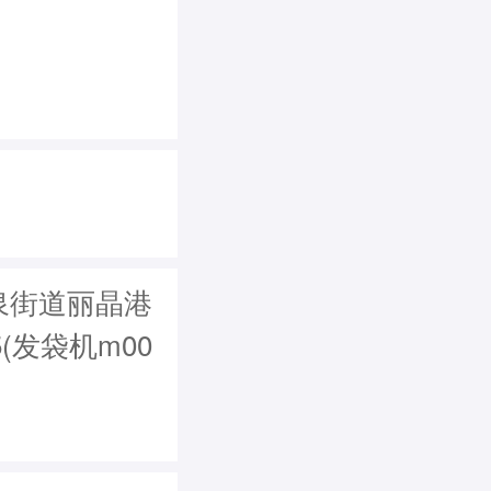
泉街道丽晶港
(发袋机m00