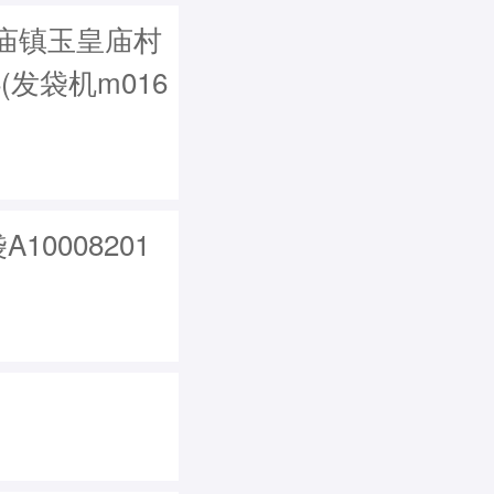
庙镇玉皇庙村
6(发袋机m016
10008201