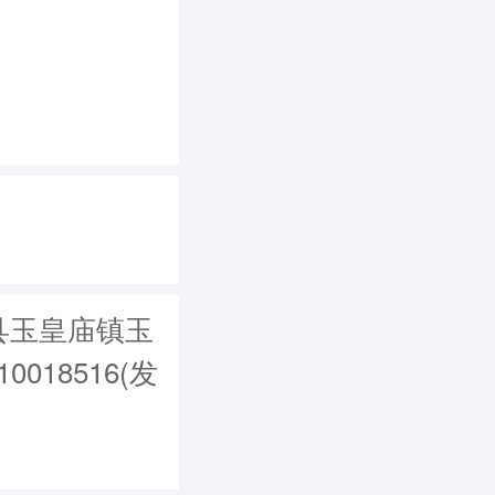
县玉皇庙镇玉
018516(发