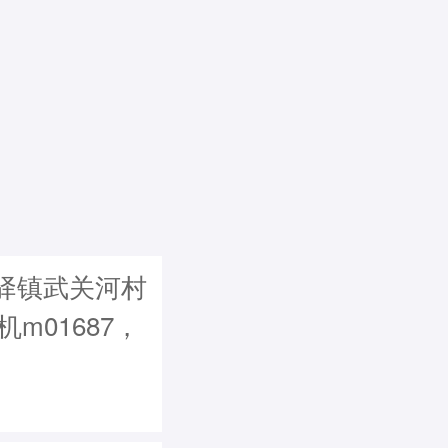
驿镇武关河村
机m01687，