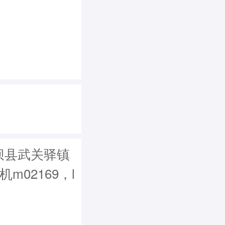
坝县武关驿镇
机m02169，l