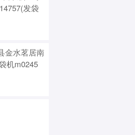
4757(发袋
县金水茗居南
发袋机m0245