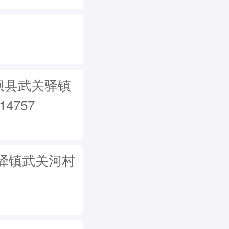
坝县武关驿镇
4757
驿镇武关河村