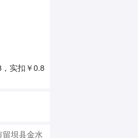
，实扣￥0.8
市留坝县金水