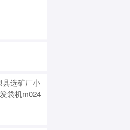
坝县选矿厂小
(发袋机m024