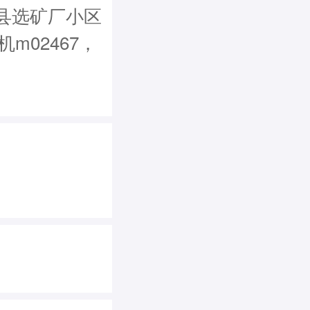
县选矿厂小区
机m02467，