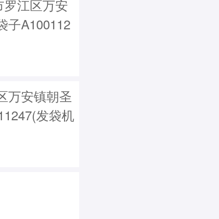
市罗江区万安
A100112
区万安镇朝圣
1247(发袋机