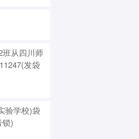
级2班从四川师
1247(发袋
实验学校)袋
号锁)