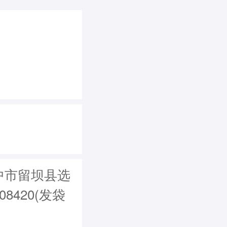
中市留坝县选
8420(发袋