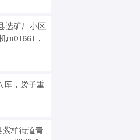
县选矿厂小区
机m01661，
异常入库，袋子重
县紫柏街道青