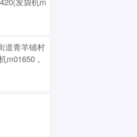
420(发袋机m
街道青羊铺村
机m01650，