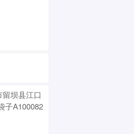
市留坝县江口
A100082