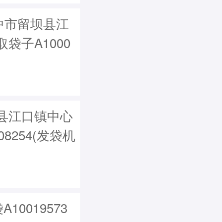
中市留坝县江
袋子A1000
县江口镇中心
8254(发袋机
10019573