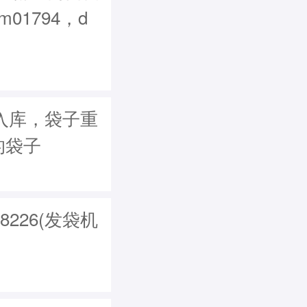
m01794，d
异常入库，袋子重
的袋子
8226(发袋机