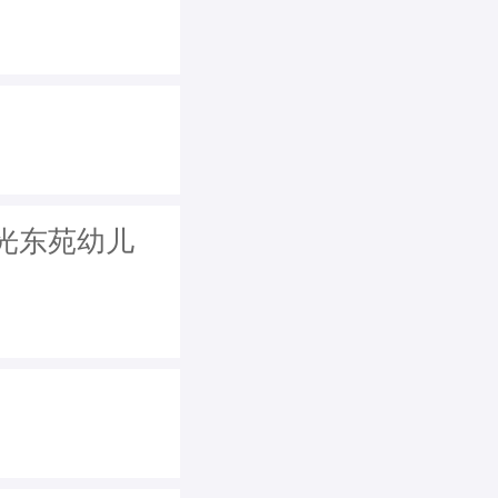
光东苑幼儿